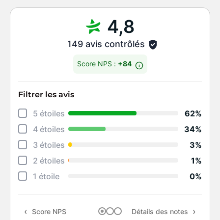
4,8
149 avis contrôlés
Score NPS :
+84
Filtrer les avis
Déta
5 étoiles
62%
Éten
4 étoiles
34%
Degr
3 étoiles
3%
Rapi
2 étoiles
1%
Qual
1 étoile
0%
Rapp
Score NPS
Détails des notes
Rec