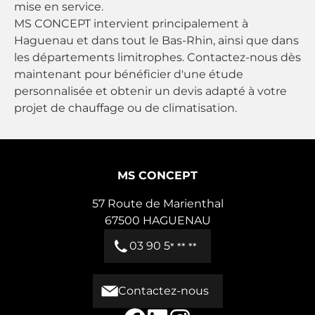
mise en service.
MS CONCEPT intervient principalement à
Haguenau
et dans tout le
Bas-Rhin
, ainsi que dans
les départements limitrophes. Contactez-nous dès
maintenant pour bénéficier d'une étude
personnalisée et obtenir un devis adapté à votre
projet de chauffage ou de climatisation.
MS CONCEPT
57 Route de Marienthal
67500
HAGUENAU
03 90 5
* ** **
Contactez-nous