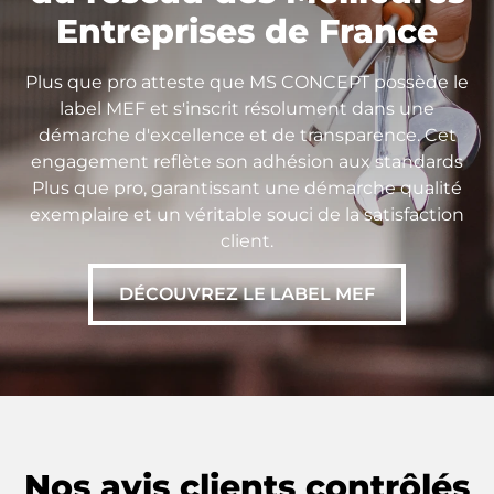
Entreprises de France
Plus que pro atteste que MS CONCEPT possède le
label MEF et s'inscrit résolument dans une
démarche d'excellence et de transparence. Cet
engagement reflète son adhésion aux standards
Plus que pro, garantissant une démarche qualité
exemplaire et un véritable souci de la satisfaction
client.
DÉCOUVREZ LE LABEL MEF
Nos avis clients contrôlés