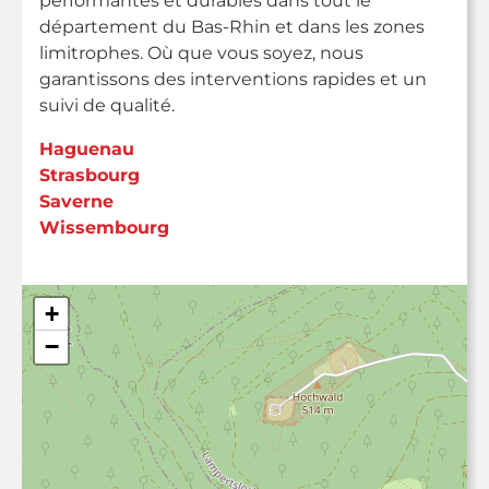
performantes et durables dans tout le
département du Bas-Rhin et dans les zones
limitrophes. Où que vous soyez, nous
garantissons des interventions rapides et un
suivi de qualité.
Haguenau
Strasbourg
Saverne
Wissembourg
+
+
−
−