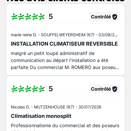
5
Contrôlé
marie reine D. -
SOUFFELWEYERSHEIM (67) -
03/08/2026
INSTALLATION CLIMATISEUR REVERSIBLE
malgré un petit loupé administratif de
communication au départ l'installation a été
parfaite Du commercial M. ROMERO aux poseurs
M. TURUL et M. SEMIH jusqu'au frigoriste M.
KAYA personnel compétent et très agréables -
5
après les travaux propreté des lieux à relever
Contrôlé
J'ai recommandé cette société à plusieurs de
mes connaissances
Nicolas D. -
MUTZENHOUSE (67) -
30/07/2026
Climatisation monosplit
Professionnalisme du commercial et des poseurs