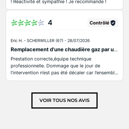
! Réactivité et sympathie ! Je recommande !
4
Contrôlé
Eric H. -
SCHERWILLER (67) -
28/07/2026
Remplacement d'une chaudière gaz par une PAC air/eau de marque Viessmann.
Prestation correcte,équipe technique
professionnelle. Dommage que le jour de
l’intervention n’est pas été décaler car l’ensemble
des pièces n’était pas disponible,obligation de
recaler un autre rdv alors qu’il fallait simplement
decaler le rdv initial. Malgré cela je recommande
cette société.
VOIR TOUS NOS AVIS