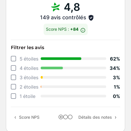
4,8
149 avis contrôlés
Score NPS :
+84
Filtrer les avis
Déta
5 étoiles
62%
Éten
4 étoiles
34%
Degr
3 étoiles
3%
Rapi
2 étoiles
1%
Qual
1 étoile
0%
Rapp
Score NPS
Détails des notes
Rec