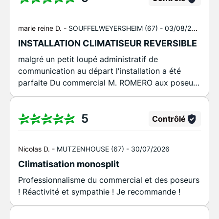
marie reine D. -
SOUFFELWEYERSHEIM (67) -
03/08/2026
INSTALLATION CLIMATISEUR REVERSIBLE
malgré un petit loupé administratif de
communication au départ l'installation a été
parfaite Du commercial M. ROMERO aux poseurs
M. TURUL et M. SEMIH jusqu'au frigoriste M.
KAYA personnel compétent et très agréables -
5
après les travaux propreté des lieux à relever
Contrôlé
J'ai recommandé cette société à plusieurs de
mes connaissances
Nicolas D. -
MUTZENHOUSE (67) -
30/07/2026
Climatisation monosplit
Professionnalisme du commercial et des poseurs
! Réactivité et sympathie ! Je recommande !