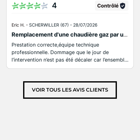
4
Contrôlé
Eric H. -
SCHERWILLER (67) -
28/07/2026
Remplacement d'une chaudière gaz par une PAC air/eau de marque Viessmann.
Prestation correcte,équipe technique
professionnelle. Dommage que le jour de
l’intervention n’est pas été décaler car l’ensemble
des pièces n’était pas disponible,obligation de
recaler un autre rdv alors qu’il fallait simplement
decaler le rdv initial. Malgré cela je recommande
cette société.
VOIR TOUS LES AVIS CLIENTS