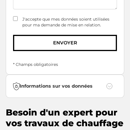
J'accepte que mes données soient utilisées
pour ma demande de mise en relation.
ENVOYER
* Champs obligatoires
Informations sur vos données
Vous bénéficiez en toute hypothèse du droit
de retirer votre consentement.
Besoin d'un expert pour
Vos données personnelles sont collectées
pour le traitement de votre demande de
vos travaux de chauffage
contact.