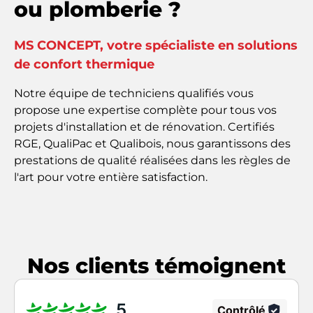
ou plomberie ?
Vous disposez de droits sur vos données, à
savoir : un droit d'accès et d'information ; un
droit de rectification ; un droit d'effacement ;
MS CONCEPT, votre spécialiste en solutions
un droit à la limitation du traitement ; un
de confort thermique
droit à la portabilité de vos données ; un droit
d'opposition ; un droit de réclamation auprès
d'une autorité de contrôle ; le droit de donner
Notre équipe de techniciens qualifiés vous
des directives post-mortem.
propose
une expertise complète
pour tous vos
Pour en savoir plus sur le traitement de vos
projets d'installation et de rénovation. Certifiés
données et l'exercice de vos droits, consultez
RGE, QualiPac et Qualibois, nous garantissons
des
notre
Politique de confidentialité
.*
prestations de qualité
réalisées dans les règles de
l'art pour votre entière satisfaction.
Nos clients témoignent
5
Contrôlé