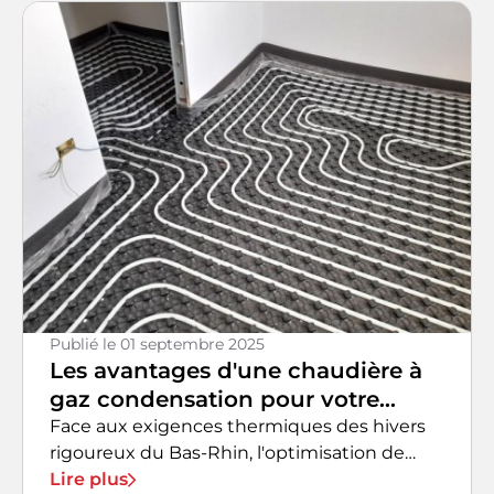
Publié le
01 septembre 2025
Les avantages d'une chaudière à
gaz condensation pour votre
logement
Face aux exigences thermiques des hivers
rigoureux du Bas-Rhin, l'optimisation de
votre système de chauffage constitue un
Lire plus