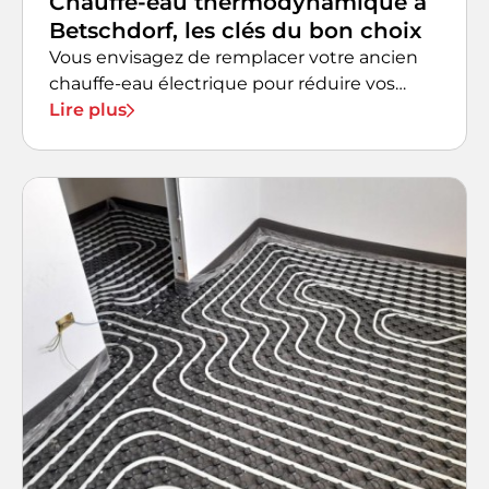
Chauffe-eau thermodynamique à
Betschdorf, les clés du bon choix
Vous envisagez de remplacer votre ancien
chauffe-eau électrique pour réduire vos
factures d'énergie ?
Lire plus