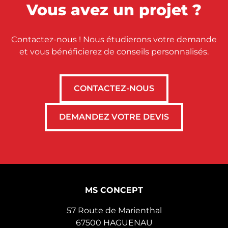
Vous avez un projet ?
VMC (Ventilation Mécanique Contrôlée)
représente la solution technique optimale
pour renouveler efficacement l'air de votre
Contactez-nous ! Nous étudierons votre demande
logement. Dans un contexte où nous
et vous bénéficierez de conseils personnalisés.
passons plus de 80 % de notre temps en
espaces clos, l'optimisation de la qualité de
l'air devient un investissement prioritaire
CONTACTEZ-NOUS
pour votre santé et votre confort quotidien.
Examinons pourquoi un système de
DEMANDEZ VOTRE DEVIS
ventilation performant constitue désormais
un élément essentiel de tout habitat
moderne.
MS CONCEPT
57 Route de Marienthal
67500
HAGUENAU