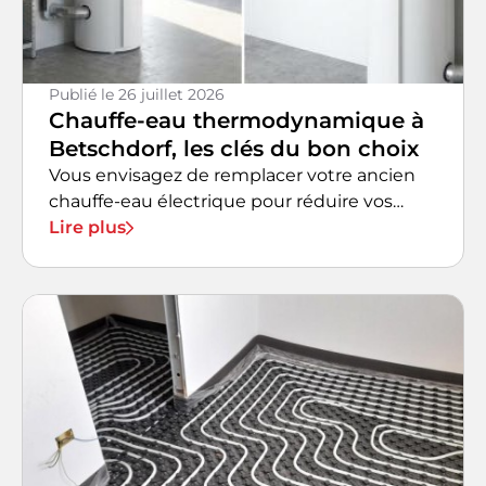
Publié le
26 juillet 2026
Chauffe-eau thermodynamique à
Betschdorf, les clés du bon choix
Vous envisagez de remplacer votre ancien
chauffe-eau électrique pour réduire vos
factures d'énergie ?
Lire plus