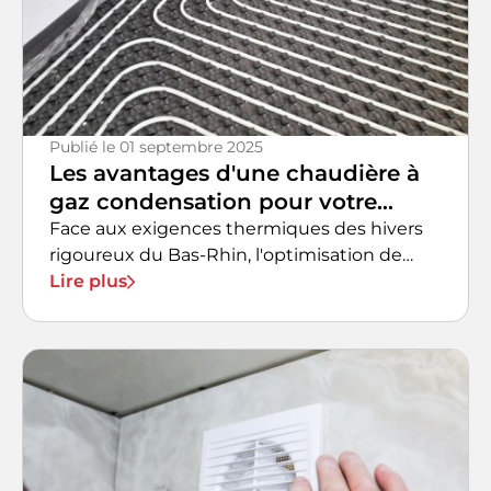
Publié le
01 septembre 2025
Les avantages d'une chaudière à
gaz condensation pour votre
logement
Face aux exigences thermiques des hivers
rigoureux du Bas-Rhin, l'optimisation de
votre système de chauffage constitue un
Lire plus
investissement stratégique pour votre
confort et votre budget énergétique. La
chaudière à gaz condensation représente
actuellement l'une des solutions les plus
performantes sur le marché, alliant efficacité
thermique supérieure et rendement
économique optimal. À Haguenau, un