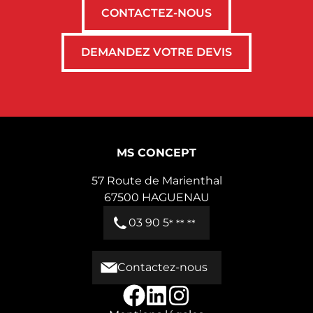
l'air devient un investissement prioritaire
CONTACTEZ-NOUS
pour votre santé et votre confort quotidien.
Examinons pourquoi un système de
DEMANDEZ VOTRE DEVIS
ventilation performant constitue désormais
un élément essentiel de tout habitat
moderne.
MS CONCEPT
57 Route de Marienthal
67500
HAGUENAU
03 90 5
* ** **
Contactez-nous